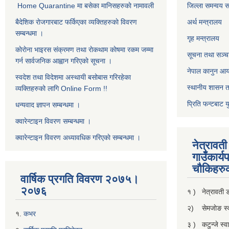
Home Quarantine मा बसेका मानिसहरुकाे नामावली
जिल्ला समन्वय 
बैदेशिक राेजगारबाट फर्किएका व्यक्तिहरुकाे विवरण
अर्थ मन्त्रालय
सम्बन्धमा ।
गृह मन्त्रालय
काेराेना भाइरस संक्रमण तथा राेकथाम काेषमा रकम जम्मा
सूचना तथा सञ्चा
गर्न सार्वजनिक आह्वान गरिएकाे सूचना ।
नेपाल कानुन आ
स्वदेश तथा विदेशमा अस्थायी बसोबास गरिरहेका
स्थानीय शासन त
व्यक्तिहरुको लागि Online Form !!
प्रिति फन्टबाट य
धन्यवाद ज्ञापन सम्बन्धमा ।
क्वारेन्टाइन विवरण सम्बन्धमा ।
क्वारेन्टाइन विवरण अध्यावधिक गरिएकाे सम्बन्धमा ।
नेत्रावत
गाउँकार्य
चाैकिहरु
वार्षिक प्रगति विवरण २०७५।
२०७६
१ ) नेत्रावती
२) सेमजाेङ स्वा
१.
कभर
३ ) कटुन्जे स्वास