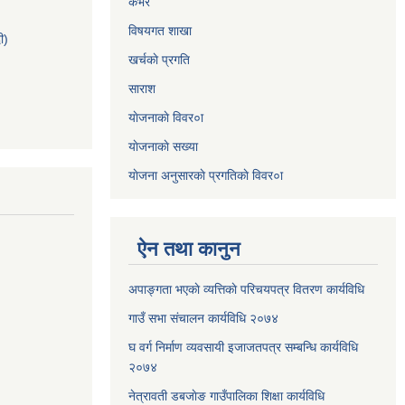
कभर
विषयगत शाखा
ी)
खर्चकाे प्रगति
साराश
याेजनाकाे विवर०ा
याेजनाकाे सख्या
याेजना अनुसारकाे प्रगतिकाे विवर०ा
ऐन तथा कानुन
अपाङ्गता भएकाे व्यत्तिकाे परिचयपत्र वितरण कार्यविधि
गाउँ सभा संचालन कार्यविधि २०७४
घ वर्ग निर्माण व्यवसायी इजाजतपत्र सम्बन्धि कार्यविधि
२०७४
नेत्रावती डबजाेङ गाउँपालिका शिक्षा कार्यविधि