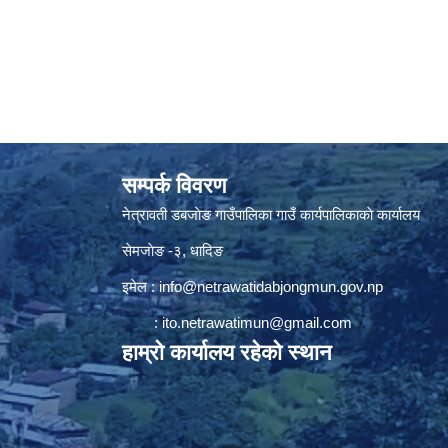
सम्पर्क विवरण
नेत्रावती डबजाेङ गाउँपालिका गाउँ कार्यपालिकाकाे कार्यालय
सेमजाेङ -३, धादिङ
इमेल :
info@netrawatidabjongmun.gov.np
:
ito.netrawatimun@gmail.com
हाम्राे कार्यालय रहेकाे स्थान