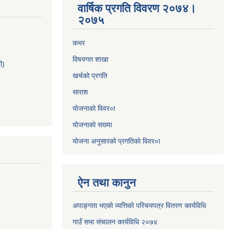
वार्षिक प्रगति विवरण २०७४।
२०७५
कभर
विषयगत शाखा
ी)
खर्चकाे प्रगति
साराश
याेजनाकाे विवर०ा
याेजनाकाे सख्या
याेजना अनुसारकाे प्रगतिकाे विवर०ा
ऐन तथा कानुन
अपाङ्गता भएकाे व्यत्तिकाे परिचयपत्र वितरण कार्यविधि
गाउँ सभा संचालन कार्यविधि २०७४