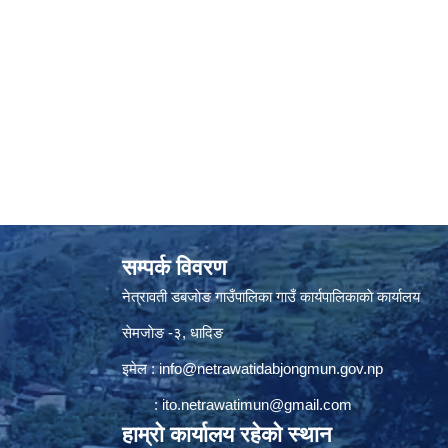
सम्पर्क विवरण
नेत्रावती डबजाेङ गाउँपालिका गाउँ कार्यपालिकाकाे कार्यालय
सेमजाेङ -३, धादिङ
इमेल :
info@netrawatidabjongmun.gov.np
:
ito.netrawatimun@gmail.com
हाम्राे कार्यालय रहेकाे स्थान