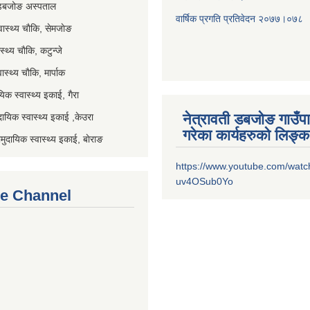
 डबजोङ अस्पताल
वार्षिक प्रगति प्रतिवेदन २०
७७।०७८
स्थ्य चाैकि, सेमजाेङ
्थ्य चाैकि, कटुन्जे
स्थ्य चाैकि, मार्पाक
िक स्वास्थ्य इकाई, गैरा
नेत्रावती डबजोङ गाउँप
यिक स्वास्थ्य इकाई ,केउरा
गरेका कार्यहरुको लिङ्क
दायिक स्वास्थ्य इकाई, बाेराङ
https://www.youtube.com/watc
uv4OSub0Yo
e Channel