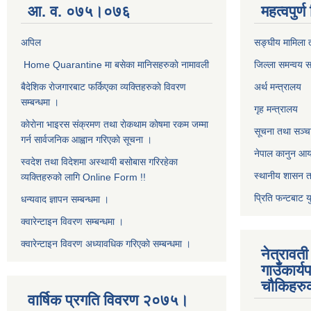
आ. व. ०७५।०७६
महत्वपुर्
अपिल
सङ्घीय मामिला त
Home Quarantine मा बसेका मानिसहरुकाे नामावली
जिल्ला समन्वय 
बैदेशिक राेजगारबाट फर्किएका व्यक्तिहरुकाे विवरण
अर्थ मन्त्रालय
सम्बन्धमा ।
गृह मन्त्रालय
काेराेना भाइरस संक्रमण तथा राेकथाम काेषमा रकम जम्मा
सूचना तथा सञ्चा
गर्न सार्वजनिक आह्वान गरिएकाे सूचना ।
नेपाल कानुन आ
स्वदेश तथा विदेशमा अस्थायी बसोबास गरिरहेका
स्थानीय शासन त
व्यक्तिहरुको लागि Online Form !!
प्रिति फन्टबाट य
धन्यवाद ज्ञापन सम्बन्धमा ।
क्वारेन्टाइन विवरण सम्बन्धमा ।
क्वारेन्टाइन विवरण अध्यावधिक गरिएकाे सम्बन्धमा ।
नेत्रावत
गाउँकार्य
चाैकिहरु
वार्षिक प्रगति विवरण २०७५।