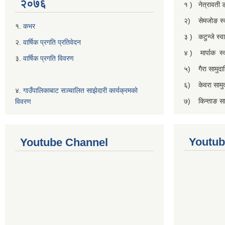
२०७६
१ ) नेत्रावती
२) सेमजाेङ स्वा
१.
कभर
३ ) कटुन्जे स्वास
२.
वार्षिक प्रगति प्रतिवेदन
४ ) मार्पाक स्वा
३.
वार्षिक प्रगति विवरण
५) गैरा सामुदाय
६) केवरा सामुदा
४.
गाउँपालिकाबाट सञ्चालित साझेदारी कार्यक्रमकाे
७) किन्ताङ सामु
विवरण
Youtub
Youtube Channel