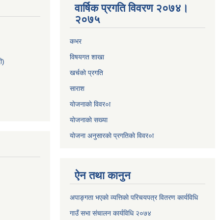
वार्षिक प्रगति विवरण २०७४।
२०७५
कभर
विषयगत शाखा
ी)
खर्चकाे प्रगति
साराश
याेजनाकाे विवर०ा
याेजनाकाे सख्या
याेजना अनुसारकाे प्रगतिकाे विवर०ा
ऐन तथा कानुन
अपाङ्गता भएकाे व्यत्तिकाे परिचयपत्र वितरण कार्यविधि
गाउँ सभा संचालन कार्यविधि २०७४