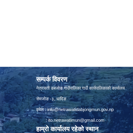
सम्पर्क विवरण
नेत्रावती डबजाेङ गाउँपालिका गाउँ कार्यपालिकाकाे कार्यालय
सेमजाेङ -३, धादिङ
इमेल :
info@netrawatidabjongmun.gov.np
:
ito.netrawatimun@gmail.com
हाम्राे कार्यालय रहेकाे स्थान