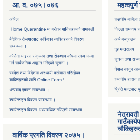
आ. व. ०७५।०७६
महत्वपुर्
अपिल
सङ्घीय मामिला त
Home Quarantine मा बसेका मानिसहरुकाे नामावली
जिल्ला समन्वय 
बैदेशिक राेजगारबाट फर्किएका व्यक्तिहरुकाे विवरण
अर्थ मन्त्रालय
सम्बन्धमा ।
गृह मन्त्रालय
काेराेना भाइरस संक्रमण तथा राेकथाम काेषमा रकम जम्मा
सूचना तथा सञ्चा
गर्न सार्वजनिक आह्वान गरिएकाे सूचना ।
नेपाल कानुन आ
स्वदेश तथा विदेशमा अस्थायी बसोबास गरिरहेका
स्थानीय शासन त
व्यक्तिहरुको लागि Online Form !!
प्रिति फन्टबाट य
धन्यवाद ज्ञापन सम्बन्धमा ।
क्वारेन्टाइन विवरण सम्बन्धमा ।
क्वारेन्टाइन विवरण अध्यावधिक गरिएकाे सम्बन्धमा ।
नेत्रावत
गाउँकार्य
चाैकिहरु
वार्षिक प्रगति विवरण २०७५।