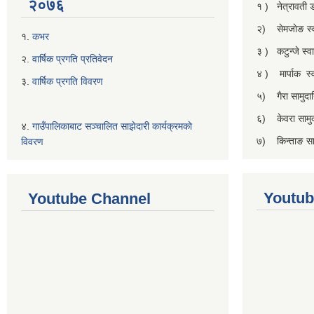
२०७६
१ ) नेत्रावती
२) सेमजाेङ स्वा
१.
कभर
३ ) कटुन्जे स्वास
२.
वार्षिक प्रगति प्रतिवेदन
४ ) मार्पाक स्वा
३.
वार्षिक प्रगति विवरण
५) गैरा सामुदाय
६) केवरा सामुदा
४.
गाउँपालिकाबाट सञ्चालित साझेदारी कार्यक्रमकाे
७) किन्ताङ सामु
विवरण
Youtub
Youtube Channel