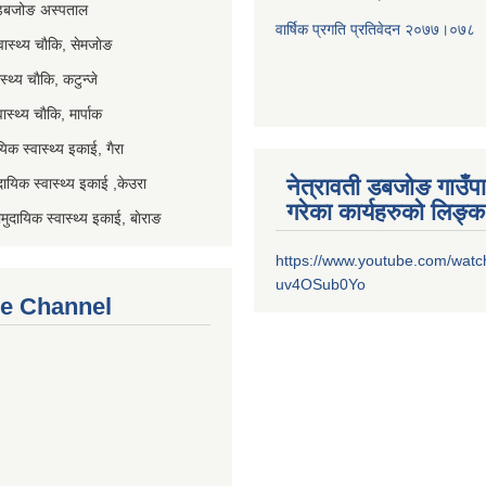
 डबजोङ अस्पताल
वार्षिक प्रगति प्रतिवेदन २०
७७।०७८
स्थ्य चाैकि, सेमजाेङ
्थ्य चाैकि, कटुन्जे
स्थ्य चाैकि, मार्पाक
िक स्वास्थ्य इकाई, गैरा
नेत्रावती डबजोङ गाउँप
यिक स्वास्थ्य इकाई ,केउरा
गरेका कार्यहरुको लिङ्क
दायिक स्वास्थ्य इकाई, बाेराङ
https://www.youtube.com/watc
uv4OSub0Yo
e Channel