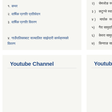
२) सेमजाेङ स्वा
१.
कभर
३ ) कटुन्जे स्वास
२.
वार्षिक प्रगति प्रतिवेदन
४ ) मार्पाक स्वा
३.
वार्षिक प्रगति विवरण
५) गैरा सामुदाय
६) केवरा सामुदा
४.
गाउँपालिकाबाट सञ्चालित साझेदारी कार्यक्रमकाे
७) किन्ताङ सामु
विवरण
Youtub
Youtube Channel