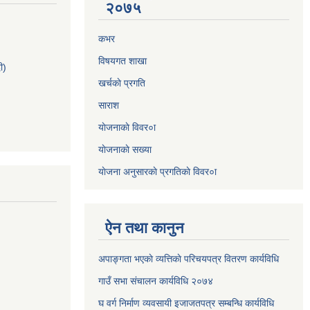
२०७५
कभर
विषयगत शाखा
ी)
खर्चकाे प्रगति
साराश
याेजनाकाे विवर०ा
याेजनाकाे सख्या
याेजना अनुसारकाे प्रगतिकाे विवर०ा
ऐन तथा कानुन
अपाङ्गता भएकाे व्यत्तिकाे परिचयपत्र वितरण कार्यविधि
गाउँ सभा संचालन कार्यविधि २०७४
घ वर्ग निर्माण व्यवसायी इजाजतपत्र सम्बन्धि कार्यविधि