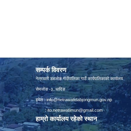
सम्पर्क विवरण
नेत्रावती डबजाेङ गाउँपालिका गाउँ कार्यपालिकाकाे कार्यालय
सेमजाेङ -३, धादिङ
इमेल :
info@netrawatidabjongmun.gov.np
:
ito.netrawatimun@gmail.com
हाम्राे कार्यालय रहेकाे स्थान