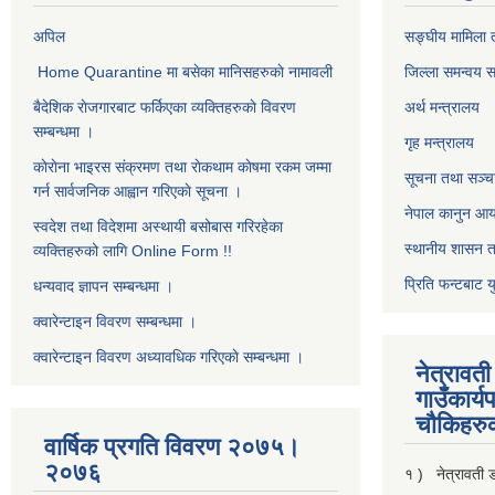
अपिल
सङ्घीय मामिला त
Home Quarantine मा बसेका मानिसहरुकाे नामावली
जिल्ला समन्वय 
बैदेशिक राेजगारबाट फर्किएका व्यक्तिहरुकाे विवरण
अर्थ मन्त्रालय
सम्बन्धमा ।
गृह मन्त्रालय
काेराेना भाइरस संक्रमण तथा राेकथाम काेषमा रकम जम्मा
सूचना तथा सञ्चा
गर्न सार्वजनिक आह्वान गरिएकाे सूचना ।
नेपाल कानुन आ
स्वदेश तथा विदेशमा अस्थायी बसोबास गरिरहेका
स्थानीय शासन त
व्यक्तिहरुको लागि Online Form !!
प्रिति फन्टबाट य
धन्यवाद ज्ञापन सम्बन्धमा ।
क्वारेन्टाइन विवरण सम्बन्धमा ।
क्वारेन्टाइन विवरण अध्यावधिक गरिएकाे सम्बन्धमा ।
नेत्रावत
गाउँकार्य
चाैकिहरु
वार्षिक प्रगति विवरण २०७५।
२०७६
१ ) नेत्रावती