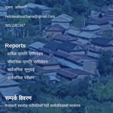
सूचना अधिकारी
netrawatisuchana@gmail.com
9851181347
Reports
वार्षिक प्रगति प्रतिवेदन
चौमासिक प्रगति प्रतिवेदन
सार्वजनिक सुनुवाई
सार्वजनिक परीक्षण
सम्पर्क विवरण
नेत्रावती डबजाेङ गाउँपालिका गाउँ कार्यपालिकाकाे कार्यालय