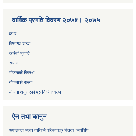
वार्षिक प्रगति विवरण २०७४। २०७५
कभर
विषयगत शाखा
खर्चकाे प्रगति
साराश
याेजनाकाे विवर०ा
याेजनाकाे सख्या
याेजना अनुसारकाे प्रगतिकाे विवर०ा
ऐन तथा कानुन
अपाङ्गता भएकाे व्यत्तिकाे परिचयपत्र वितरण कार्यविधि