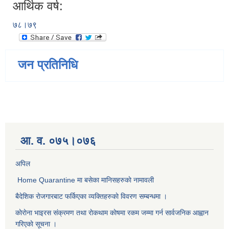
आर्थिक वर्ष:
७८।७९
जन प्रतिनिधि
आ. व. ०७५।०७६
अपिल
Home Quarantine मा बसेका मानिसहरुकाे नामावली
बैदेशिक राेजगारबाट फर्किएका व्यक्तिहरुकाे विवरण सम्बन्धमा ।
काेराेना भाइरस संक्रमण तथा राेकथाम काेषमा रकम जम्मा गर्न सार्वजनिक आह्वान
गरिएकाे सूचना ।