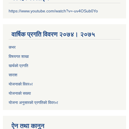
https://www.youtube.com/watch?v=-uv4OSub0Yo
वार्षिक प्रगति विवरण २०७४। २०७५
कभर
विषयगत शाखा
खर्चकाे प्रगति
साराश
याेजनाकाे विवर०ा
याेजनाकाे सख्या
याेजना अनुसारकाे प्रगतिकाे विवर०ा
ऐन तथा कानुन