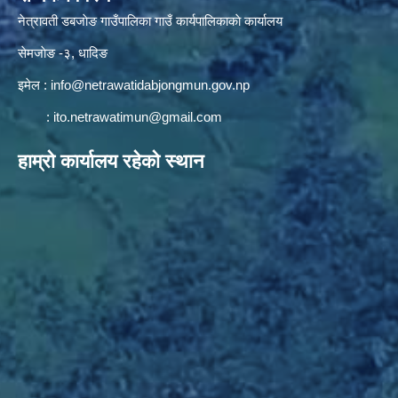
नेत्रावती डबजाेङ गाउँपालिका गाउँ कार्यपालिकाकाे कार्यालय
सेमजाेङ -३, धादिङ
इमेल :
info@netrawatidabjongmun.gov.np
:
ito.netrawatimun@gmail.com
हाम्राे कार्यालय रहेकाे स्थान