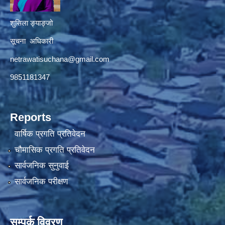
शुसिला ङ्याङ्जो
सूचना अधिकारी
netrawatisuchana@gmail.com
9851181347
Reports
वार्षिक प्रगति प्रतिवेदन
चौमासिक प्रगति प्रतिवेदन
सार्वजनिक सुनुवाई
सार्वजनिक परीक्षण
सम्पर्क विवरण