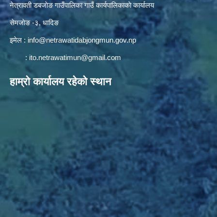
नेत्रावती डबजाेङ गाउँपालिका गाउँ कार्यपालिकाकाे कार्यालय
सेमजाेङ -३, धादिङ
इमेल :
info@netrawatidabjongmun.gov.np
:
ito.netrawatimun@gmail.com
हाम्राे कार्यालय रहेकाे स्थान