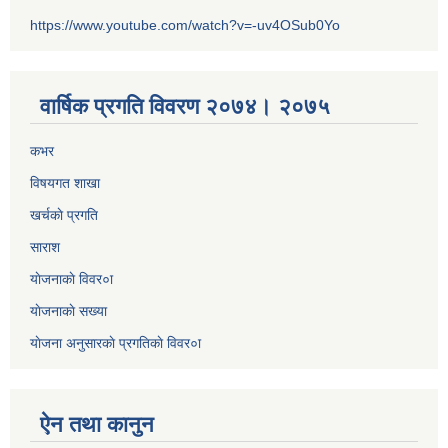
https://www.youtube.com/watch?v=-uv4OSub0Yo
वार्षिक प्रगति विवरण २०७४। २०७५
कभर
विषयगत शाखा
खर्चकाे प्रगति
साराश
याेजनाकाे विवर०ा
याेजनाकाे सख्या
याेजना अनुसारकाे प्रगतिकाे विवर०ा
ऐन तथा कानुन