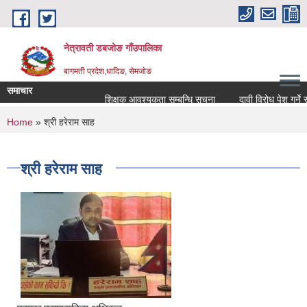
Skip to main content
नेत्रावती डबजोङ गाँउपालिका
बागमती प्रदेश,धादिङ, सेमजाेङ
समाचार
शिक्षक आवश्यकता सम्बन्धि सूचना
दावी विरोध पेश गर्ने सम्बन्
You are here
Home
» श्री हरेराम साह
श्री हरेराम साह