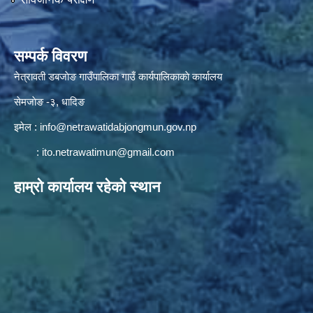
सम्पर्क विवरण
नेत्रावती डबजाेङ गाउँपालिका गाउँ कार्यपालिकाकाे कार्यालय
सेमजाेङ -३, धादिङ
इमेल :
info@netrawatidabjongmun.gov.np
:
ito.netrawatimun@gmail.com
हाम्राे कार्यालय रहेकाे स्थान