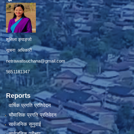
शुसिला ङ्याङ्जो
सूचना अधिकारी
netrawatisuchana@gmail.com
9851181347
Reports
वार्षिक प्रगति प्रतिवेदन
चौमासिक प्रगति प्रतिवेदन
सार्वजनिक सुनुवाई
सार्वजनिक परीक्षण