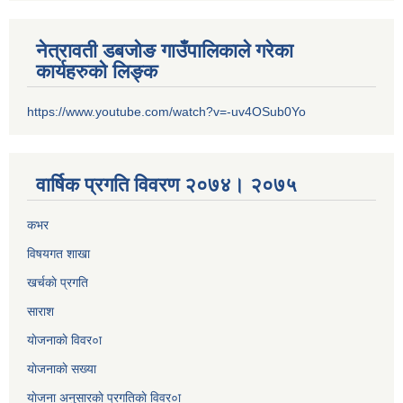
नेत्रावती डबजोङ गाउँपालिकाले गरेका
कार्यहरुको लिङ्क
https://www.youtube.com/watch?v=-uv4OSub0Yo
वार्षिक प्रगति विवरण २०७४। २०७५
कभर
विषयगत शाखा
खर्चकाे प्रगति
साराश
याेजनाकाे विवर०ा
याेजनाकाे सख्या
याेजना अनुसारकाे प्रगतिकाे विवर०ा