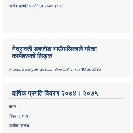
वार्षिक प्रगति प्रतिवेदन २०
७७।०७८
नेत्रावती डबजोङ गाउँपालिकाले गरेका
कार्यहरुको लिङ्क
https://www.youtube.com/watch?v=-uv4OSub0Yo
वार्षिक प्रगति विवरण २०७४। २०७५
कभर
विषयगत शाखा
खर्चकाे प्रगति