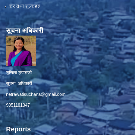
कर तथा शुल्कहरु
सूचना अधिकारी
शुसिला ङ्याङ्जो
सूचना अधिकारी
netrawatisuchana@gmail.com
9851181347
Reports